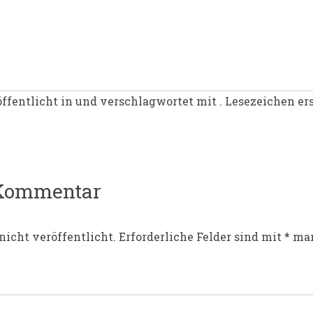
ffentlicht in und verschlagwortet mit . Lesezeichen er
igation
 Kommentar
nicht veröffentlicht.
Erforderliche Felder sind mit
*
mar