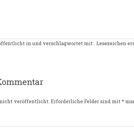
ffentlicht in und verschlagwortet mit . Lesezeichen er
igation
 Kommentar
nicht veröffentlicht.
Erforderliche Felder sind mit
*
mar