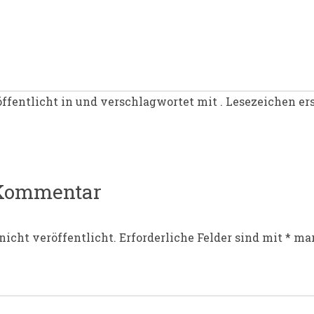
ffentlicht in und verschlagwortet mit . Lesezeichen er
igation
 Kommentar
nicht veröffentlicht.
Erforderliche Felder sind mit
*
mar