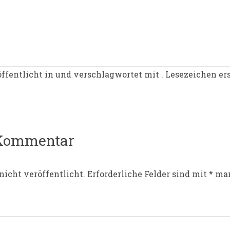
ffentlicht in und verschlagwortet mit . Lesezeichen er
igation
 Kommentar
nicht veröffentlicht.
Erforderliche Felder sind mit
*
mar