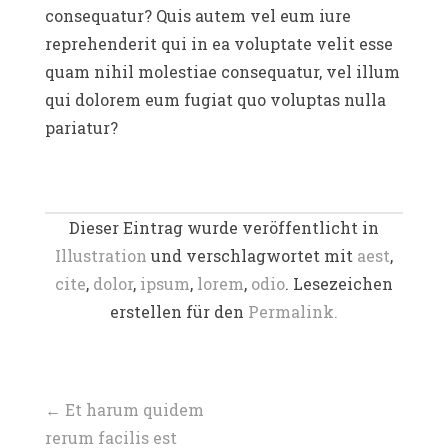
consequatur? Quis autem vel eum iure
reprehenderit qui in ea voluptate velit esse
quam nihil molestiae consequatur, vel illum
qui dolorem eum fugiat quo voluptas nulla
pariatur?
Dieser Eintrag wurde veröffentlicht in
Illustration
und verschlagwortet mit
aest
,
cite
,
dolor
,
ipsum
,
lorem
,
odio
. Lesezeichen
erstellen für den
Permalink.
Beitragsnavigation
←
Et harum quidem
rerum facilis est