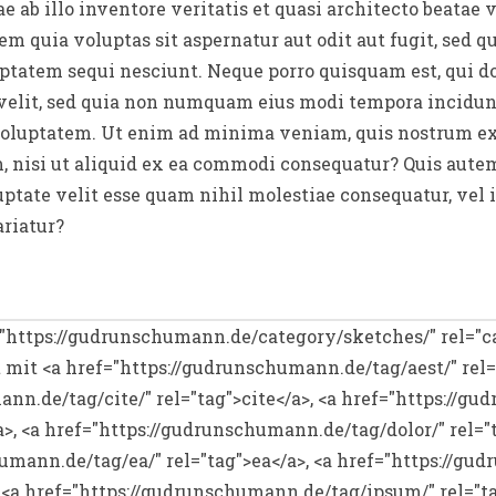
 ab illo inventore veritatis et quasi architecto beatae v
 quia voluptas sit aspernatur aut odit aut fugit, sed 
uptatem sequi nesciunt. Neque porro quisquam est, qui d
 velit, sed quia non numquam eius modi tempora incidunt
luptatem. Ut enim ad minima veniam, quis nostrum e
m, nisi ut aliquid ex ea commodi consequatur? Quis aute
uptate velit esse quam nihil molestiae consequatur, vel
ariatur?
f="https://gudrunschumann.de/category/sketches/" rel="c
mit <a href="https://gudrunschumann.de/tag/aest/" rel="
nn.de/tag/cite/" rel="tag">cite</a>, <a href="https://g
a>, <a href="https://gudrunschumann.de/tag/dolor/" rel="t
umann.de/tag/ea/" rel="tag">ea</a>, <a href="https://gu
, <a href="https://gudrunschumann.de/tag/ipsum/" rel="t