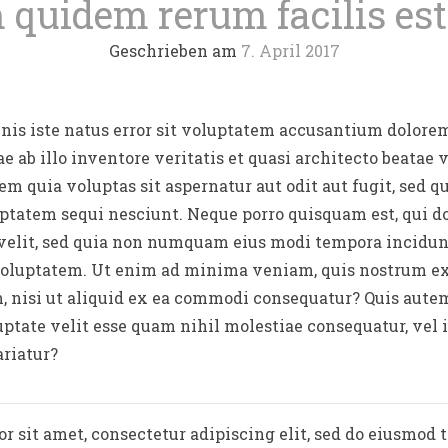
 quidem rerum facilis est
Geschrieben am
7. April 2017
mnis iste natus error sit voluptatem accusantium dolor
 ab illo inventore veritatis et quasi architecto beatae v
 quia voluptas sit aspernatur aut odit aut fugit, sed 
uptatem sequi nesciunt. Neque porro quisquam est, qui d
 velit, sed quia non numquam eius modi tempora incidunt
luptatem. Ut enim ad minima veniam, quis nostrum e
m, nisi ut aliquid ex ea commodi consequatur? Quis aute
uptate velit esse quam nihil molestiae consequatur, vel
ariatur?
r sit amet, consectetur adipiscing elit, sed do eiusmod 