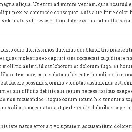
e magna aliqua. Ut enim ad minim veniam, quis nostrud e
 aliquip ex ea commodo consequat. Duis aute irure dolor 
voluptate velit esse cillum dolore eu fugiat nulla pariat
t iusto odio dignissimos ducimus qui blanditiis praesen
 et quas molestias excepturi sint occaecati cupiditate n
nt mollitia animi, id est laborum et dolorum fuga. Et har
 libero tempore, cum soluta nobis est eligendi optio cu
at facere possimus, omnis voluptas assumenda est, omn
et aut officiis debitis aut rerum necessitatibus saepe 
ae non recusandae. Itaque earum rerum hic tenetur a sap
ores alias consequatur aut perferendis doloribus asperior
mnis iste natus error sit voluptatem accusantium dolor