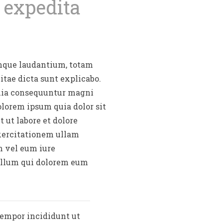
 expedita
emque laudantium, totam
itae dicta sunt explicabo.
quia consequuntur magni
olorem ipsum quia dolor sit
 ut labore et dolore
xercitationem ullam
m vel eum iure
 illum qui dolorem eum
tempor incididunt ut