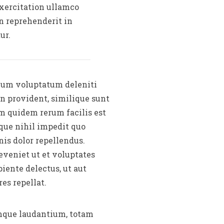
xercitation ullamco
in reprehenderit in
ur.
tium voluptatum deleniti
on provident, similique sunt
um quidem rerum facilis est
mque nihil impedit quo
is dolor repellendus.
eveniet ut et voluptates
iente delectus, ut aut
es repellat.
emque laudantium, totam