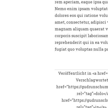
rem aperiam, eaque ipsa quae
Nemo enim ipsam voluptatem
dolores eos qui ratione vol
amet, consectetur, adipisci
magnam aliquam quaerat vo
corporis suscipit laboriosa
reprehenderit qui in ea vol
fugiat quo voluptas nulla p
Veröffentlicht in <a hre
Verschlagwortet 
href="https://gudrunschuma
rel="tag">dolo</
href="https://gudrunsch
rel="tag">in</a>