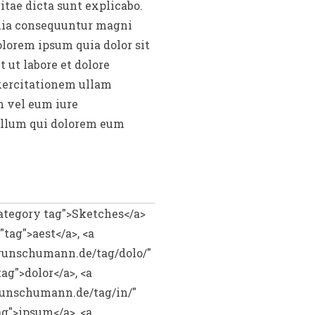
itae dicta sunt explicabo.
quia consequuntur magni
olorem ipsum quia dolor sit
 ut labore et dolore
xercitationem ullam
m vel eum iure
 illum qui dolorem eum
ategory tag">Sketches</a>
tag">aest</a>, <a
udrunschumann.de/tag/dolo/"
ag">dolor</a>, <a
drunschumann.de/tag/in/"
ag">ipsum</a>, <a